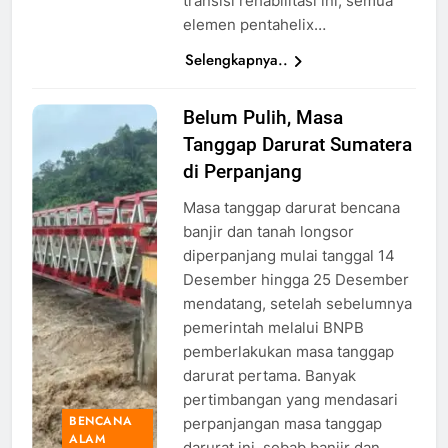
transisi rehabilitasi ini, semua
elemen pentahelix…
Selengkapnya..
Belum Pulih, Masa
Ilustrasi
Tanggap Darurat Sumatera
banjir
Sumatera,
di Perpanjang
Foto: Dok.
Masa tanggap darurat bencana
BNPB
banjir dan tanah longsor
diperpanjang mulai tanggal 14
Desember hingga 25 Desember
mendatang, setelah sebelumnya
pemerintah melalui BNPB
pemberlakukan masa tanggap
darurat pertama. Banyak
pertimbangan yang mendasari
BENCANA
perpanjangan masa tanggap
ALAM
darurat ini, sebab banjir dan