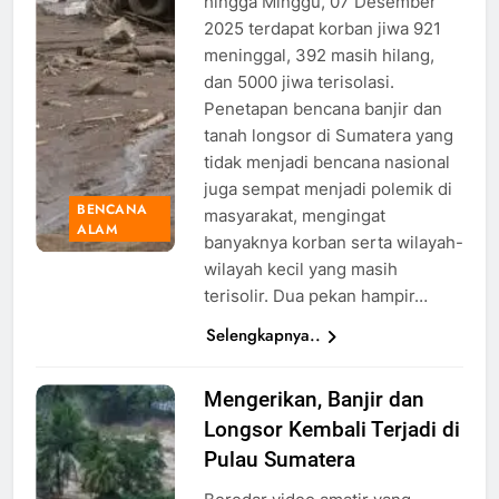
hingga Minggu, 07 Desember
2025 terdapat korban jiwa 921
meninggal, 392 masih hilang,
dan 5000 jiwa terisolasi.
Penetapan bencana banjir dan
tanah longsor di Sumatera yang
tidak menjadi bencana nasional
juga sempat menjadi polemik di
BENCANA
masyarakat, mengingat
ALAM
banyaknya korban serta wilayah-
wilayah kecil yang masih
terisolir. Dua pekan hampir…
Selengkapnya..
Mengerikan, Banjir dan
Banjir di
Longsor Kembali Terjadi di
Sumatera,
Foto:
Pulau Sumatera
ANTARA