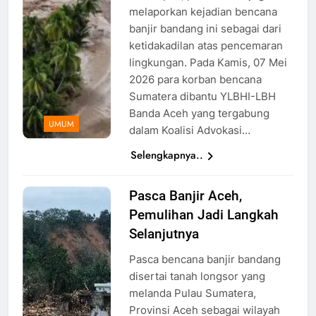
melaporkan kejadian bencana
banjir bandang ini sebagai dari
ketidakadilan atas pencemaran
lingkungan. Pada Kamis, 07 Mei
2026 para korban bencana
Sumatera dibantu YLBHI-LBH
Banda Aceh yang tergabung
UMUM
dalam Koalisi Advokasi…
Selengkapnya..
Pasca Banjir Aceh,
foto setelah
Pemulihan Jadi Langkah
kejadian
banjir di
Selanjutnya
Aceh
Pasca bencana banjir bandang
Tamiang,
disertai tanah longsor yang
Foto:
melanda Pulau Sumatera,
Humas
Provinsi Aceh sebagai wilayah