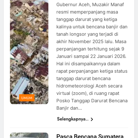
Gubernur Aceh, Muzakir Manaf
Bandang,
resmi memperpanjang masa
Foto: AP
tanggap darurat yang ketiga
Photo/Binsar
kalinya untuk bencana banjir dan
Bakkara
tanah longsor yang terjadi di
akhir November 2025 lalu. Masa
perpanjangan terhitung sejak 9
Januari sampai 22 Januari 2026.
Hal ini disampaikannya dalam
rapat perpanjangan ketiga status
tanggap darurat bencana
hidrometeorologi Aceh secara
virtual (zoom), di ruang rapat
UMUM
Posko Tanggap Darurat Bencana
Banjir dan…
Selengkapnya..
Pasca Bencana Sumatera,
pos hangat