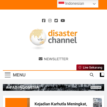
Skip
Indonesian
to
content
Disaster
NEWSLETTER
Channel
Live Sekarang
MENU
Kejadian Karhutla Meningkat,