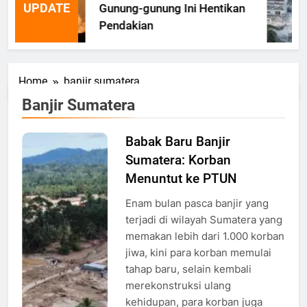
UPDATE
Gunung-gunung Ini Hentikan
Pendakian
Home
banjir sumatera
Banjir Sumatera
Babak Baru Banjir
Kondisi
Sumatera: Korban
pada saat
Banjir
Menuntut ke PTUN
Bandang
Enam bulan pasca banjir yang
Sumatera
terjadi di wilayah Sumatera yang
Melanda,
memakan lebih dari 1.000 korban
Foto: AP
jiwa, kini para korban memulai
photo/Binsar
tahap baru, selain kembali
Bakkara
merekonstruksi ulang
kehidupan, para korban juga