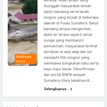
Beredar video amatir yang
FOTO/Iggoy
diunggah masyarakat terkait
el Fitra
banjir bandang serta tanah
longsor yang terjadi di beberapa
daerah di Pulau Sumatera. Banjir
bandang terasa mengerikan,
debit air terasa seperti aliran
sungai yang membanjiri
pemukiman, masyarakat terlihat
bertahan di atas atap dan lari
BENCANA
menjauhi titik longsor yang
ALAM
membawa bongkahan batu serta
kayu-kayu besar. Dikonfirmasi
dari portal BNPB wilayah
Sumatera Utara tepatnya di…
Selengkapnya..