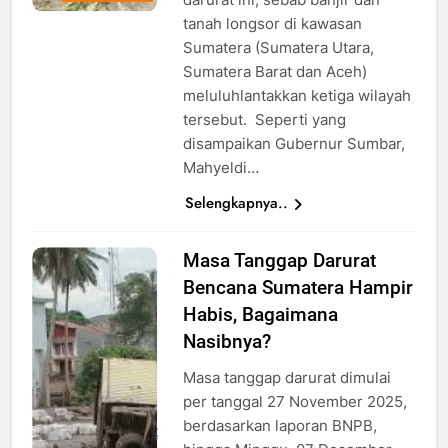
tanah longsor di kawasan
Sumatera (Sumatera Utara,
Sumatera Barat dan Aceh)
meluluhlantakkan ketiga wilayah
tersebut. Seperti yang
disampaikan Gubernur Sumbar,
Mahyeldi…
Selengkapnya..
Masa Tanggap Darurat
Petugas
Bencana Sumatera Hampir
SAR
Mencari
Habis, Bagaimana
Korban
Nasibnya?
Banjir, Foto:
Masa tanggap darurat dimulai
ANTARA
per tanggal 27 November 2025,
FOTO/Givo
berdasarkan laporan BNPB,
Alputra/Lmo/tom.