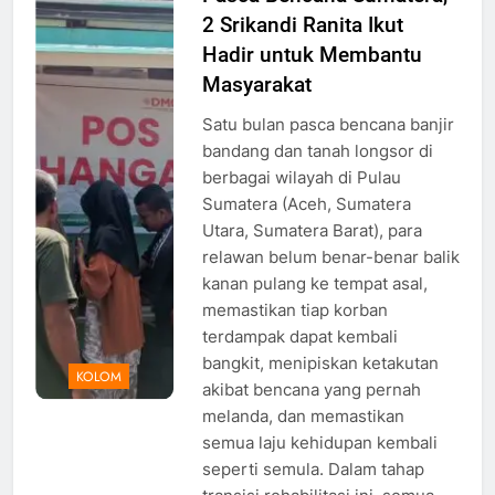
2 Srikandi Ranita Ikut
yang di
dirikan oleh
Hadir untuk Membantu
relawan,
Masyarakat
Foto:
Satu bulan pasca bencana banjir
RANITA UIN
bandang dan tanah longsor di
berbagai wilayah di Pulau
Sumatera (Aceh, Sumatera
Utara, Sumatera Barat), para
relawan belum benar-benar balik
kanan pulang ke tempat asal,
memastikan tiap korban
terdampak dapat kembali
bangkit, menipiskan ketakutan
KOLOM
akibat bencana yang pernah
melanda, dan memastikan
semua laju kehidupan kembali
seperti semula. Dalam tahap