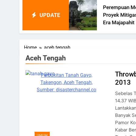
Perempuan Memimpin
UPDATE
gu
Proyek Mitigasi Bencana Di
nsi
Era Majapahit
Home
aceh tengah
Aceh Tengah
Throwb
Perbukitan Tanah Gayo,
2013
Takengon, Aceh Tengah,
Sumber:
disasterchannel.co
Sebelas T
14.37 WI
Lantakka
Banyak Se
Pamor Kop
Kabar Be
UMUM