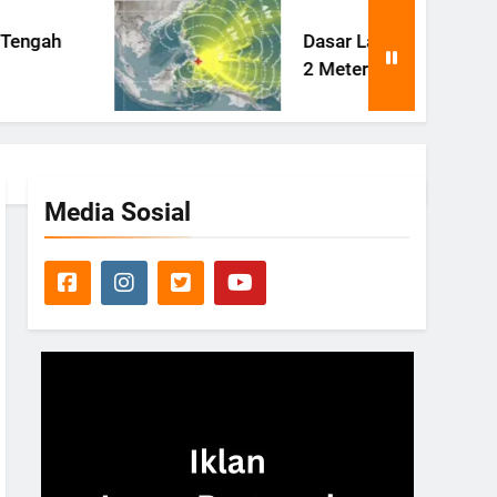
Dasar Laut Filipina Terangkat
2 Meter Pasca Gempa Besar
Media Sosial