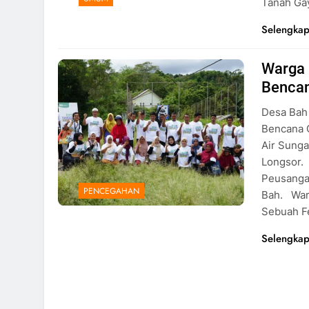
Tanah Ga
Selengkap
Warga 
Warga Desa Bah, Sumber:
Benca
Disasterchannel.co
Desa Bah
Bencana G
Air Sunga
Longsor. 
Peusangan
PENCEGAHAN
Bah. Warg
Sebuah 
Selengkap