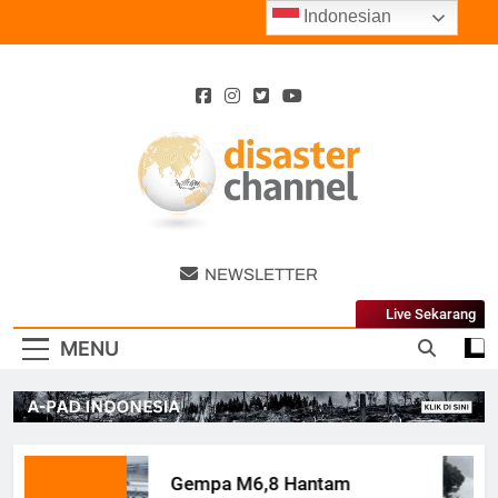
Skip
Indonesian
to
content
Disaster
NEWSLETTER
Channel
Live Sekarang
MENU
Gempa M6,8 Hantam