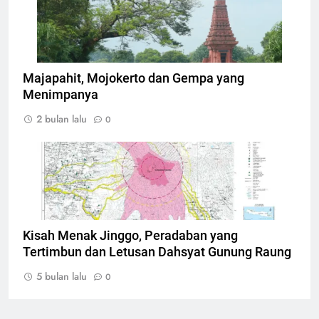
Disbudporapar Kabupaten Mojokerto
Majapahit, Mojokerto dan Gempa yang
Menimpanya
2 bulan lalu
0
Peta Kawasan Rawan Bencana Letusan Gunung
Raung
Kisah Menak Jinggo, Peradaban yang
Tertimbun dan Letusan Dahsyat Gunung Raung
5 bulan lalu
0