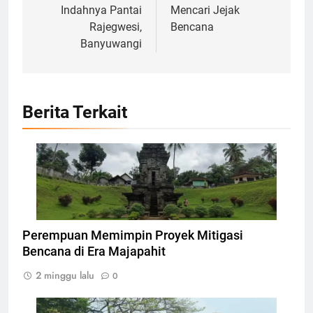
Indahnya Pantai
Mencari Jejak
Rajegwesi,
Bencana
Banyuwangi
Berita Terkait
Candi Sawentar I yang letaknya berada di
bawah lapisan tanah saat ini, Foto: Tim
Ekspedisi Jawadwipa
Perempuan Memimpin Proyek Mitigasi
Bencana di Era Majapahit
2 minggu lalu
0
Foto situs Candi Bajang Ratu, Foto: