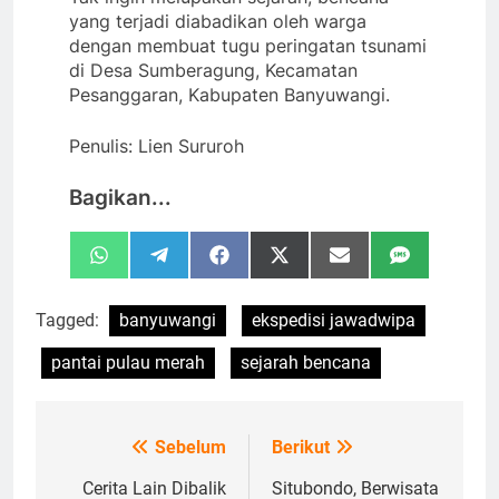
yang terjadi diabadikan oleh warga
dengan membuat tugu peringatan tsunami
di Desa Sumberagung, Kecamatan
Pesanggaran, Kabupaten Banyuwangi.
Penulis: Lien Sururoh
Bagikan...
Share
Share
Share
Share
Share
Share
WhatsApp
Telegram
Facebook
X
Email
SMS
on
on
on
on
on
on
(Twitter)
Tagged:
banyuwangi
ekspedisi jawadwipa
pantai pulau merah
sejarah bencana
Sebelum
Berikut
Navigasi
pos
Cerita Lain Dibalik
Situbondo, Berwisata