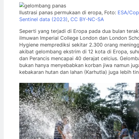
Ilustrasi panas permukaan di eropa, Foto:
ESA/Cop
Sentinel data (2023)
,
CC BY-NC-SA
Seperti yang terjadi di Eropa pada dua bulan terakh
ilmuwan Imperial College London dan London Scho
Hygiene memprediksi sekitar 2.300 orang meningg
akibat gelombang ekstrim di 12 kota di Eropa, suh
dan Perancis mencapai 40 derajat celcius. Gelomba
bukan hanya menyebabkan korban jiwa namun juga
kebakaran hutan dan lahan (Karhutla) juga lebih tin