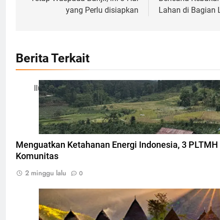
pos
yang Perlu disiapkan
Lahan di Bagian 
Berita Terkait
Ilustrasi Pembangkit Listrik Tenaga Mikrohidro, Foto: D
Menguatkan Ketahanan Energi Indonesia, 3 PLTMH 
Komunitas
2 minggu lalu
0
Desa Waerebo Flores, Foto: Dok. mawatu.co