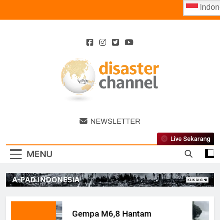
Skip
Indon
to
content
Disaster
NEWSLETTER
Channel
Live Sekarang
MENU
Gempa M6,8 Hantam