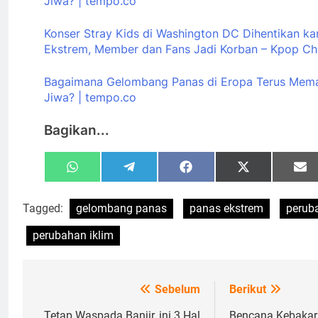
Jiwa? |
tempo.co
Konser Stray Kids di Washington DC Dihentikan k
Ekstrem, Member dan Fans Jadi Korban – Kpop Ch
Bagaimana Gelombang Panas di Eropa Terus Mem
Jiwa? | tempo.co
Bagikan...
Share
Share
Share
Share
Sh
WhatsApp
Telegram
Facebook
X
Em
on
on
on
on
o
(Twitter)
Tagged:
gelombang panas
panas ekstrem
perub
perubahan iklim
Sebelum
Berikut
Navigasi
Tetap Waspada Banjir, ini 3 Hal
Bencana Kebakar