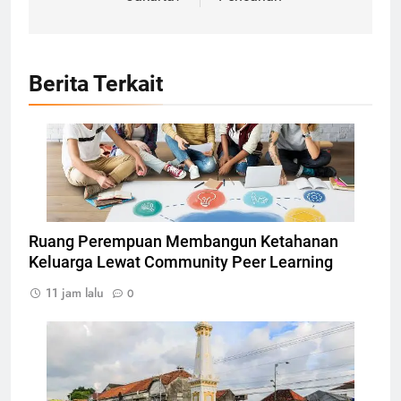
Berita Terkait
Ilustrasi Community Peer Learning, Foto: Dok.
atomisystems.com
Ruang Perempuan Membangun Ketahanan
Keluarga Lewat Community Peer Learning
11 jam lalu
0
Tugu Yogyakarta, Foto: Photo by CEphoto, Uwe
Aranas