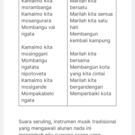
Kamaimo kita
Marilah kita
morambanga
bersatu
Kamaimo kita
Marilah kita semua
mosangurara
Marilah kita satu
Mombangu vai
hati
ngata
Membangun
kembali kampung
Kamaimo kita
mosinggani
Marilah kita
Mombangu
bersama
ngatata
Membangun kota
nipotoveta
yang kita cintai
Kamaimo kita
Marilah kita
mosigande
bergandengan
Mompakabelo
Memperbaiki kota
ngata
Suara seruling, instrumen musik tradisional
yang mengawali alunan nada ini
menambah pilu suasana orang yang