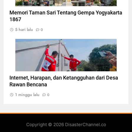
Memori Taman Sari Tentang Gempa Yogyakarta
1867
5 hari lalu
0
Pemasangan teknologi konektivitas internet
berbasis komunitas, Foto: Atep Maulana
Internet, Harapan, dan Ketangguhan dari Desa
Rawan Bencana
1 minggu lalu
0
Copyright © 2026 DisasterChannel.co