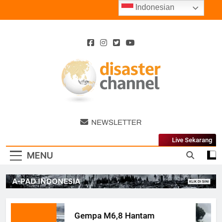
Skip
Indonesian
to
content
Disaster
NEWSLETTER
Channel
Live Sekarang
MENU
Gempa M6,8 Hantam