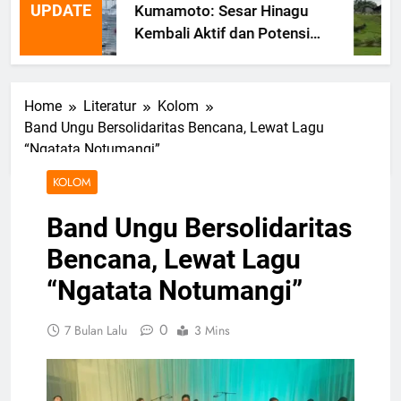
UPDATE
Kumamoto: Sesar Hinagu
Kembali Aktif dan Potensi
Gempa Susulan
Home
Literatur
Kolom
Band Ungu Bersolidaritas Bencana, Lewat Lagu
“Ngatata Notumangi”
KOLOM
Band Ungu Bersolidaritas
Bencana, Lewat Lagu
“Ngatata Notumangi”
0
7 Bulan Lalu
3 Mins