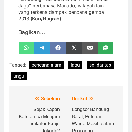
Jaga” berbahasa Manado, wilayah lain
yang terkena dampak bencana gempa
2018.
(Kori/Nugrah)
Bagikan...
Share
Share
Share
Share
Share
Share
WhatsApp
Telegram
Facebook
X
Email
SMS
on
on
on
on
on
on
(Twitter)
Tagged:
bencana alam
lagu
solidaritas
ungu
Sebelum
Berikut
Navigasi
pos
Sejak Kapan
Longsor Bandung
Katulampa Menjadi
Barat, Puluhan
Indikator Banjir
Warga Masih dalam
Jakarta?
Pencarian