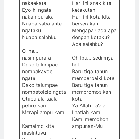
nakaekata
Hari ini anak kita
Eyo hi ngata
ketakutan
nakamburaka
Hari ini kota kita
Nuapa saba ante
berserakan
ngataku
Mengapa? ada apa
Nuapa salahku
dengan kotaku?
Apa salahku?
O ina…
nasimpurara
Oh Ibu… sedihnya
Dako talumpae
hati
nompakavoe
Baru tiga tahun
ngata
memperbaiki kota
Dako talumpae
Baru tiga tahun
nompatolele ngata
mempromosikan
Otupu ala taala
kota
petiro kami
Ya Allah Ta’ala,
Merapi ampu kami
lihatlah kami
Kami memohon
Kamaimo kita
ampunan-Mu
masintuvu