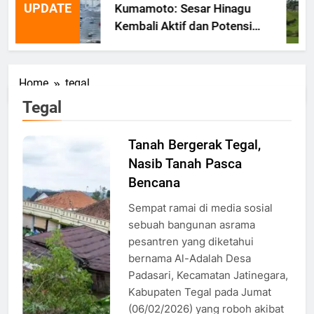
UPDATE
Kumamoto: Sesar Hinagu
Kembali Aktif dan Potensi
Gempa Susulan
Home
tegal
Tegal
Tanah Bergerak Tegal,
Tanah
Nasib Tanah Pasca
Bergerak di
Tegal, Foto:
Bencana
AFP/Devi
Sempat ramai di media sosial
Rahman
sebuah bangunan asrama
pesantren yang diketahui
bernama Al-Adalah Desa
Padasari, Kecamatan Jatinegara,
Kabupaten Tegal pada Jumat
(06/02/2026) yang roboh akibat