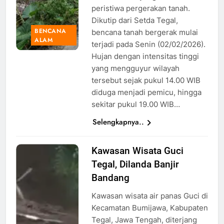
peristiwa pergerakan tanah.
Dikutip dari Setda Tegal,
BENCANA
bencana tanah bergerak mulai
ALAM
terjadi pada Senin (02/02/2026).
Hujan dengan intensitas tinggi
yang mengguyur wilayah
tersebut sejak pukul 14.00 WIB
diduga menjadi pemicu, hingga
sekitar pukul 19.00 WIB…
Selengkapnya..
Kawasan Wisata Guci
Banjir
Tegal, Dilanda Banjir
Bandang
yang
Bandang
menerjang
Kawasan wisata air panas Guci di
kawasan
Kecamatan Bumijawa, Kabupaten
Wisata
Tegal, Jawa Tengah, diterjang