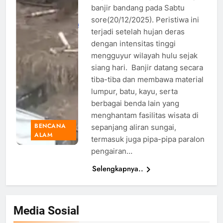
Guci, Tegal,
banjir bandang pada Sabtu
Foto: Dok.
sore(20/12/2025). Peristiwa ini
pemalang.inews.id
terjadi setelah hujan deras
dengan intensitas tinggi
mengguyur wilayah hulu sejak
siang hari. Banjir datang secara
tiba-tiba dan membawa material
lumpur, batu, kayu, serta
berbagai benda lain yang
menghantam fasilitas wisata di
BENCANA
sepanjang aliran sungai,
ALAM
termasuk juga pipa-pipa paralon
pengairan…
Selengkapnya..
Media Sosial