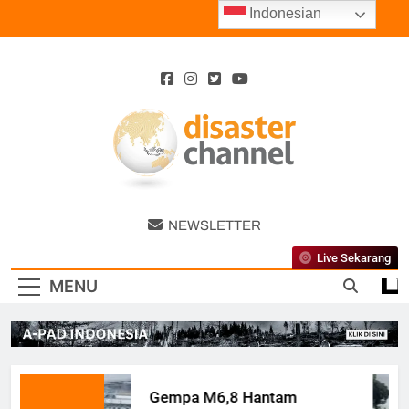
Skip
Indonesian
to
content
Disaster
NEWSLETTER
Channel
Live Sekarang
MENU
Gempa M6,8 Hantam