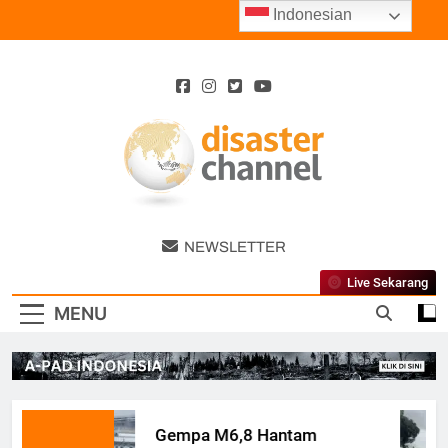
Skip
Indonesian
to
content
Disaster
NEWSLETTER
Channel
Live Sekarang
MENU
Gempa M6,8 Hantam