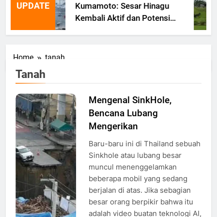
UPDATE
Kumamoto: Sesar Hinagu
Kembali Aktif dan Potensi
Gempa Susulan
Home
tanah
Tanah
Mengenal SinkHole,
Kejadian
Bencana Lubang
Sinkhole di
Thailand,
Mengerikan
Foto: Dok.
Baru-baru ini di Thailand sebuah
aljazeera.com
Sinkhole atau lubang besar
muncul menenggelamkan
beberapa mobil yang sedang
berjalan di atas. Jika sebagian
besar orang berpikir bahwa itu
adalah video buatan teknologi AI,