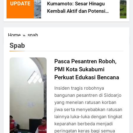
UPDATE
Kumamoto: Sesar Hinagu
Kembali Aktif dan Potensi
Gempa Susulan
Home
spab
Spab
Pasca Pesantren Roboh,
PMI
PMI Kota Sukabumi
Sukabumi
Edukasi
Perkuat Edukasi Bencana
Santri di
Insiden tragis robohnya
Pesantren,
bangunan pesantren di Sidoarjo
Foto: Atep
yang menelan ratusan korban
Maulana
jiwa serta menyebabkan ratusan
lainnya luka-luka dengan tingkat
keparahan berbeda menjadi
peringatan keras bagi semua