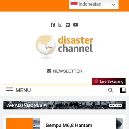
Skip
Indonesian
to
content
Disaster
NEWSLETTER
Channel
Live Sekarang
MENU
Gempa M6,8 Hantam