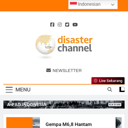
Skip
Indonesian
to
content
Disaster
NEWSLETTER
Channel
Live Sekarang
MENU
Gempa M6,8 Hantam