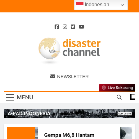
Skip
Indonesian
to
content
Disaster
NEWSLETTER
Channel
Live Sekarang
MENU
Gempa M6,8 Hantam