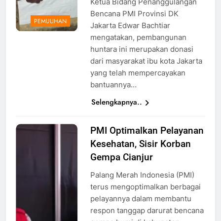
Ketua Bidang Penanggulangan
Bencana PMI Provinsi DK
PEMULIHAN
Jakarta Edwar Bachtiar
mengatakan, pembangunan
huntara ini merupakan donasi
dari masyarakat ibu kota Jakarta
yang telah mempercayakan
bantuannya…
Selengkapnya..
PMI Optimalkan Pelayanan
Tim
Kesehatan, Sisir Korban
kesehatan
PMI
Gempa Cianjur
melakukan
Palang Merah Indonesia (PMI)
pemeriksaan
terus mengoptimalkan berbagai
kepada
pelayannya dalam membantu
korban
respon tanggap darurat bencana
gempa,