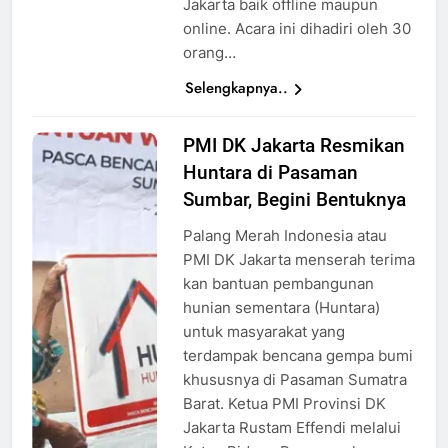
Jakarta baik offline maupun
online. Acara ini dihadiri oleh 30
orang…
Selengkapnya..
PMI DK Jakarta Resmikan
penyerahan
Huntara di Pasaman
simbolis
huntara,
Sumbar, Begini Bentuknya
Sumber:
Palang Merah Indonesia atau
Atep
PMI DK Jakarta menserah terima
Maulana
kan bantuan pembangunan
hunian sementara (Huntara)
untuk masyarakat yang
terdampak bencana gempa bumi
khususnya di Pasaman Sumatra
Barat. Ketua PMI Provinsi DK
Jakarta Rustam Effendi melalui