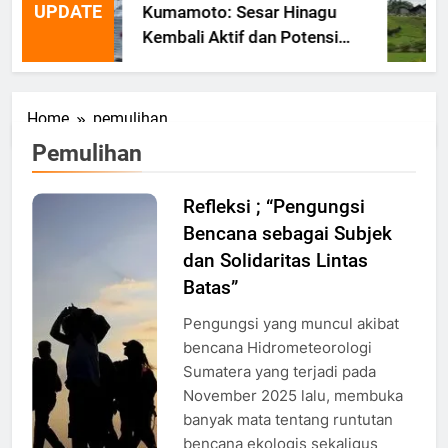
UPDATE
Kumamoto: Sesar Hinagu
Kembali Aktif dan Potensi
Gempa Susulan
Home
pemulihan
Pemulihan
Refleksi ; “Pengungsi
Ilustrasi
Bencana sebagai Subjek
Pengungsi,
Foto:
dan Solidaritas Lintas
reuters
Batas”
Pengungsi yang muncul akibat
bencana Hidrometeorologi
Sumatera yang terjadi pada
November 2025 lalu, membuka
banyak mata tentang runtutan
bencana ekologis sekaligus