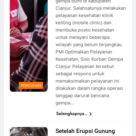
gempa bumi di kabupaten
sumber:
Cianjur. Salahsatunya melakukan
Atep
pelayanan kesehatan klinik
Maulana
keliling (mobile clinic) dan
membuka posko kesehatan
untuk melayani beberapa
wilayah yang belum terjangkau.
PMI Optimalkan Pelayanan
Kesehatan, Sisir Korban Gempa
Cianjur Pelayanan tersebut
sebagai respons untuk
memaksimalkan pelayanan ini
PEMULIHAN
dilakukan dalam rangka operasi
tanggap darurat bencana
gempa…
Selengkapnya..
Setelah Erupsi Gunung
Ilustrasi