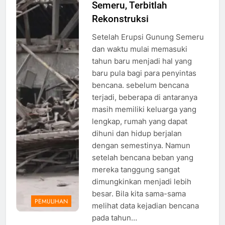
Semeru, Terbitlah
rumah yang
hancur
Rekonstruksi
akibat
Setelah Erupsi Gunung Semeru
erupsi
dan waktu mulai memasuki
Gunung
tahun baru menjadi hal yang
Semeru,
baru pula bagi para penyintas
Sumber:
bencana. sebelum bencana
tirto.id
terjadi, beberapa di antaranya
masih memiliki keluarga yang
lengkap, rumah yang dapat
dihuni dan hidup berjalan
dengan semestinya. Namun
setelah bencana beban yang
mereka tanggung sangat
dimungkinkan menjadi lebih
besar. Bila kita sama-sama
PEMULIHAN
melihat data kejadian bencana
pada tahun…