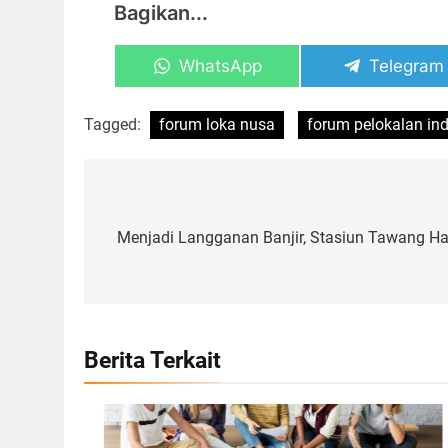
Bagikan...
Share
Share
WhatsApp
Telegram
on
on
Tagged:
forum loka nusa
forum pelokalan in
Navigasi
pos
Menjadi Langganan Banjir, Stasiun Tawang 
Berita Terkait
Ilustrasi Community Peer Learning, Foto: Dok.
atomisystems.com