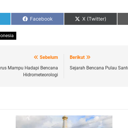
Share
Share
Facebook
X (Twitter)
on
on
donesia
Sebelum
Berikut
Harus Mampu Hadapi Bencana
Sejarah Bencana Pulau Sant
Hidrometeorologi
Tugu Yogyakarta, Foto: Photo by CEphoto, Uwe
Aranas