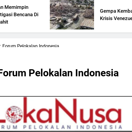
mpin
Gempa Kembar Di Ten
encana Di
Krisis Venezuela
 Forum Pelokalan Indonesia
Forum Pelokalan Indonesia