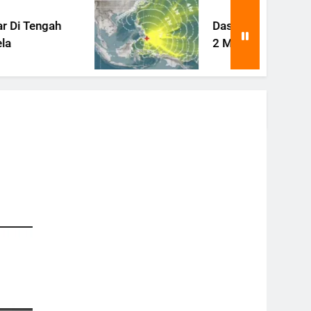
gah
Dasar Laut Filipina Terangk
2 Meter Pasca Gempa Bes