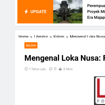
Hantam
Perempuan Memi
UPDATE
sar Hinagu
Proyek Mitigasi B
 Dan Potensi
Era Majapahit
an
Home
Literatur
Kolom
Mengenal Loka Nusa:
KOLOM
Mengenal Loka Nusa: 
0
1 Tahun Lalu
2 Mins