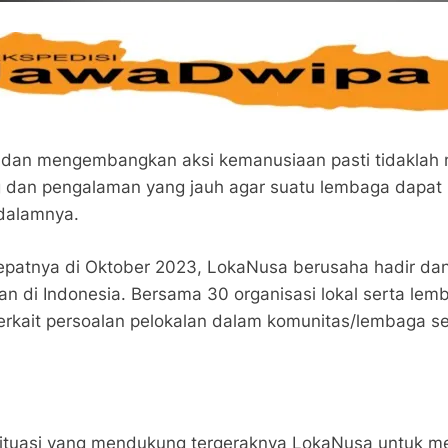
 dan mengembangkan aksi kemanusiaan pasti tidaklah 
ng dan pengalaman yang jauh agar suatu lembaga dapa
idalamnya.
 tepatnya di Oktober 2023, LokaNusa berusaha hadir d
alan di Indonesia. Bersama 30 organisasi lokal serta l
rkait persoalan pelokalan dalam komunitas/lembaga sert
i situasi yang mendukung tergeraknya LokaNusa untuk