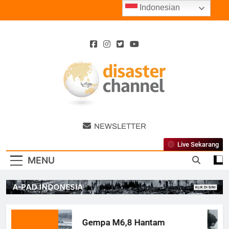
Skip
Indonesian
to
content
Disaster
NEWSLETTER
Channel
Live Sekarang
MENU
Gempa M6,8 Hantam