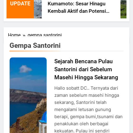
UPDATE
Kumamoto: Sesar Hinagu
Kembali Aktif dan Potensi
Gempa Susulan
Home
gempa santorini
Gempa Santorini
Sejarah Bencana Pulau
Pemandangan
Santorini dari Sebelum
Pulau
Santorini,
Masehi Hingga Sekarang
Foto:
Hallo sobatt DC.. Ternyata dari
visitgreece.gr
zaman sebelum masehi hingga
sekarang, Santorini telah
mengalami letusan gunung
berapi, gempa bumi,tsunami dan
penaklukan oleh berbagai
kekuatan. Pulau ini sendiri