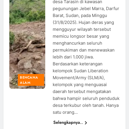
desa Tarasin di kawasan
Liberation
pegunungan Jebel Marra, Darfur
Movement
Barat, Sudan, pada Minggu
Army
(31/8/2025). Hujan deras yang
mengguyur wilayah tersebut
memicu longsor besar yang
menghancurkan seluruh
permukiman dan menewaskan
lebih dari 1.000 jiwa.
Berdasarkan keterangan
kelompok Sudan Liberation
Movement/Army (SLM/A),
BENCANA
ALAM
kelompok yang menguasai
daerah tersebut mengatakan
bahwa hampir seluruh penduduk
desa terkubur oleh tanah. Hanya
satu orang…
Selengkapnya..