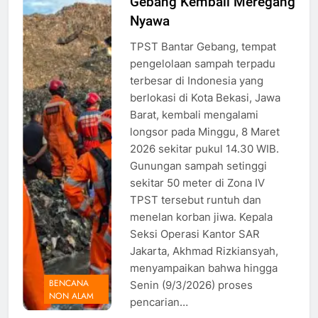
Gebang Kembali Meregang
melakukan
Evakuasi
Nyawa
pada
TPST Bantar Gebang, tempat
korban
pengelolaan sampah terpadu
longsor di
terbesar di Indonesia yang
Bantar
berlokasi di Kota Bekasi, Jawa
Gebang,
Barat, kembali mengalami
Foto: Dok
longsor pada Minggu, 8 Maret
Beritanasional/Basarnas
2026 sekitar pukul 14.30 WIB.
Gunungan sampah setinggi
sekitar 50 meter di Zona IV
TPST tersebut runtuh dan
menelan korban jiwa. Kepala
Seksi Operasi Kantor SAR
Jakarta, Akhmad Rizkiansyah,
menyampaikan bahwa hingga
BENCANA
Senin (9/3/2026) proses
NON ALAM
pencarian…