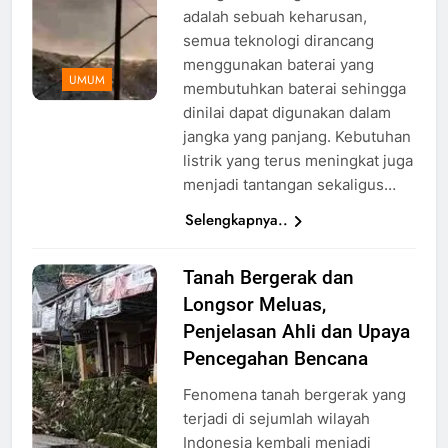
adalah sebuah keharusan,
semua teknologi dirancang
menggunakan baterai yang
UMUM
membutuhkan baterai sehingga
dinilai dapat digunakan dalam
jangka yang panjang. Kebutuhan
listrik yang terus meningkat juga
menjadi tantangan sekaligus…
Selengkapnya..
Tanah Bergerak dan
Ilustrasi
Longsor Meluas,
Tanah
Bergerak,
Penjelasan Ahli dan Upaya
Foto: Dok.
Pencegahan Bencana
BPBD Kab.
Fenomena tanah bergerak yang
Tegal
terjadi di sejumlah wilayah
Indonesia kembali menjadi