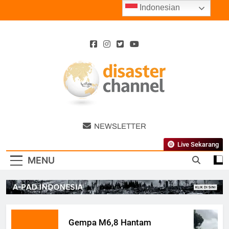
Skip
Indonesian
to
content
Disaster
NEWSLETTER
Channel
Live Sekarang
MENU
Gempa M6,8 Hantam