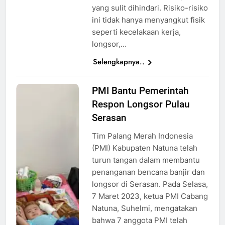
yang sulit dihindari. Risiko-risiko
ini tidak hanya menyangkut fisik
seperti kecelakaan kerja,
longsor,…
Selengkapnya..
PMI Bantu Pemerintah
Tim PMI
Respon Longsor Pulau
melakukan
pemeriksaan
Serasan
pada
Tim Palang Merah Indonesia
korban
(PMI) Kabupaten Natuna telah
longsor,
turun tangan dalam membantu
Sumber:
penanganan bencana banjir dan
Atep
longsor di Serasan. Pada Selasa,
Maulana
7 Maret 2023, ketua PMI Cabang
Natuna, Suhelmi, mengatakan
bahwa 7 anggota PMI telah