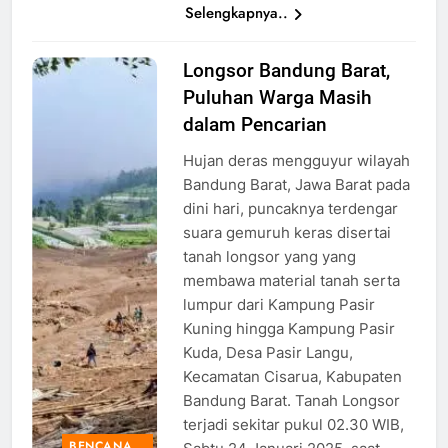
Selengkapnya..
Longsor Bandung Barat,
Tanah
Puluhan Warga Masih
Longsor di
Bandung
dalam Pencarian
Barat, Foto:
Hujan deras mengguyur wilayah
Tribun
Bandung Barat, Jawa Barat pada
Jabar/Adi
dini hari, puncaknya terdengar
Ramadhan
suara gemuruh keras disertai
Pratama
tanah longsor yang yang
membawa material tanah serta
lumpur dari Kampung Pasir
Kuning hingga Kampung Pasir
Kuda, Desa Pasir Langu,
Kecamatan Cisarua, Kabupaten
Bandung Barat. Tanah Longsor
terjadi sekitar pukul 02.30 WIB,
BENCANA