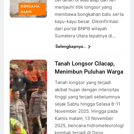
BENCANA
menjauhi titik longsor yang
ALAM
membawa bongkahan batu serta
kayu-kayu besar. Dikonfirmasi
dari portal BNPB wilayah
Sumatera Utara tepatnya di…
Selengkapnya..
Tanah Longsor Cilacap,
Tim
Menimbun Puluhan Warga
Polresta
Cilacap
Tanah longsor yang terjadi
Membantu
akibat hujan dengan intensitas
pencarian
tinggi yang terjadi sebelumnya
korban
sejak Sabtu hingga Selasa 8-11
tanah
November 2025. Hingga pada
longsor,
Kamis malam, 13 November
Foto: dok.
2025, bencana hidrometeorologi
polresta
kembali terjadi di Desa