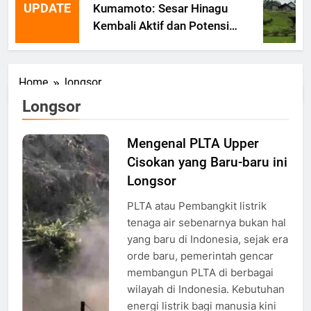
UPDATE
Kumamoto: Sesar Hinagu
Kembali Aktif dan Potensi
Gempa Susulan
Home
longsor
Longsor
Mengenal PLTA Upper
Longsor di
Cisokan yang Baru-baru ini
area PLTA
Cisokan,
Longsor
Foto:
PLTA atau Pembangkit listrik
Eri/HR
tenaga air sebenarnya bukan hal
yang baru di Indonesia, sejak era
orde baru, pemerintah gencar
membangun PLTA di berbagai
wilayah di Indonesia. Kebutuhan
energi listrik bagi manusia kini