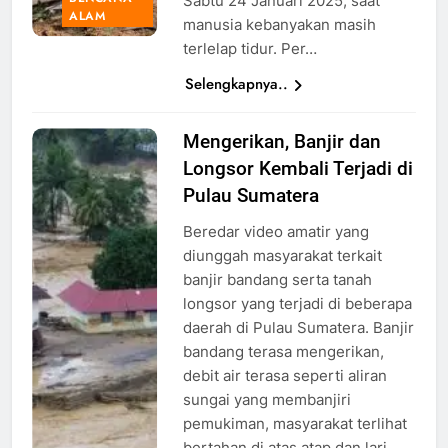
Sabtu 24 Januari 2025, saat
ALAM
manusia kebanyakan masih
terlelap tidur. Per…
Selengkapnya..
Mengerikan, Banjir dan
Banjir di
Longsor Kembali Terjadi di
Sumatera,
Foto:
Pulau Sumatera
ANTARA
Beredar video amatir yang
FOTO/Iggoy
diunggah masyarakat terkait
el Fitra
banjir bandang serta tanah
longsor yang terjadi di beberapa
daerah di Pulau Sumatera. Banjir
bandang terasa mengerikan,
debit air terasa seperti aliran
sungai yang membanjiri
pemukiman, masyarakat terlihat
bertahan di atas atap dan lari