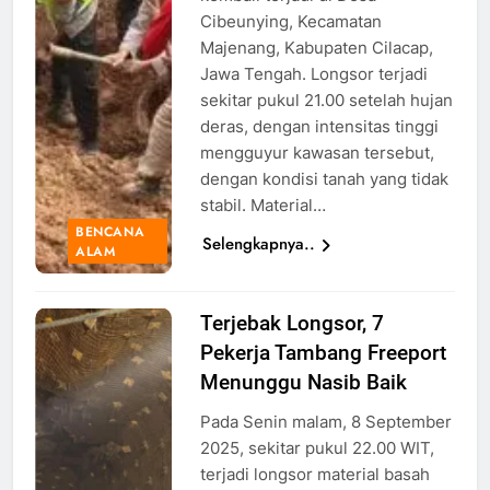
cilacap
Cibeunying, Kecamatan
Majenang, Kabupaten Cilacap,
Jawa Tengah. Longsor terjadi
sekitar pukul 21.00 setelah hujan
deras, dengan intensitas tinggi
mengguyur kawasan tersebut,
dengan kondisi tanah yang tidak
stabil. Material…
BENCANA
Selengkapnya..
ALAM
Terjebak Longsor, 7
Ilustrasi
Pekerja Tambang Freeport
Longsor di
tambang,
Menunggu Nasib Baik
Foto: Dok.
Pada Senin malam, 8 September
ugm.ac.id
2025, sekitar pukul 22.00 WIT,
terjadi longsor material basah